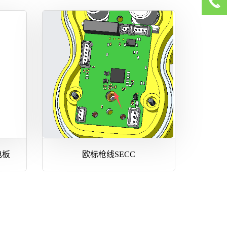
电板
欧标枪线SECC